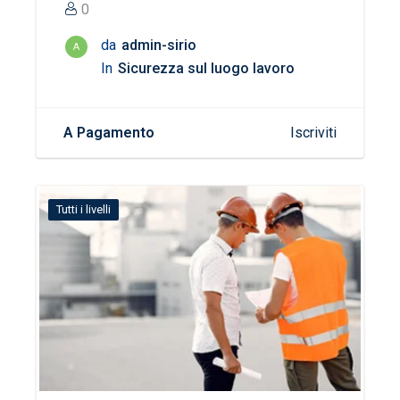
0
da
admin-sirio
A
In
Sicurezza sul luogo lavoro
A Pagamento
Iscriviti
Tutti i livelli