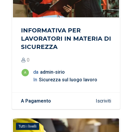
INFORMATIVA PER
LAVORATORI IN MATERIA DI
SICUREZZA
0
da
admin-sirio
A
In
Sicurezza sul luogo lavoro
A Pagamento
Iscriviti
Tutti i livelli