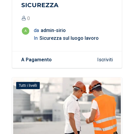
SICUREZZA
0
da
admin-sirio
A
In
Sicurezza sul luogo lavoro
A Pagamento
Iscriviti
Tutti i livelli