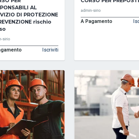
RSO PER
CORSO PER PREPOST
PONSABILI AL
admin-sirio
VIZIO DI PROTEZIONE
A Pagamento
Isc
REVENZIONE rischio
so
-sirio
agamento
Iscriviti