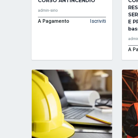
CORSO ANTINCENDIO
CO
RES
admin-sirio
SER
A Pagamento
Iscriviti
E P
bas
admin
A P