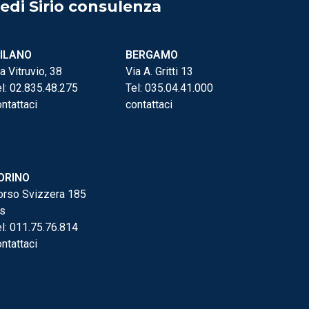
edi Sirio consulenza
ILANO
BERGAMO
a Vitruvio, 38
Via A. Gritti 13
l:
02.835.48.275
Tel:
035.04.41.000
ntattaci
contattaci
ORINO
orso Svizzera 185
is
l:
011.75.76.814
ntattaci