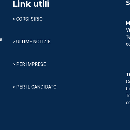
Link utili
S
> CORSI SIRIO
M
Vi
Te
el
> ULTIME NOTIZIE
co
> PER IMPRESE
T
C
> PER IL CANDIDATO
b
Te
co