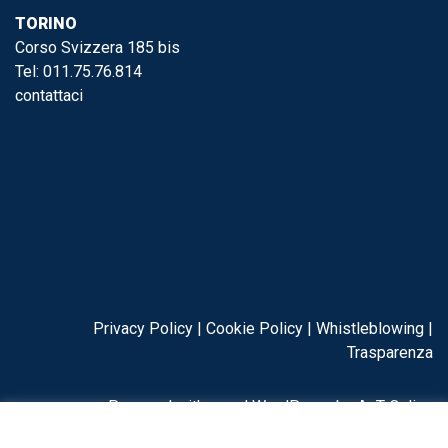
TORINO
Corso Svizzera 185 bis
Tel:
011.75.76.814
contattaci
Privacy Policy
|
Cookie Policy
|
Whistleblowing
|
Trasparenza
Powered with ♥ and WordPress by
AeT Online
© 2022 Sirio Consulenza. All rights reserved PIVA